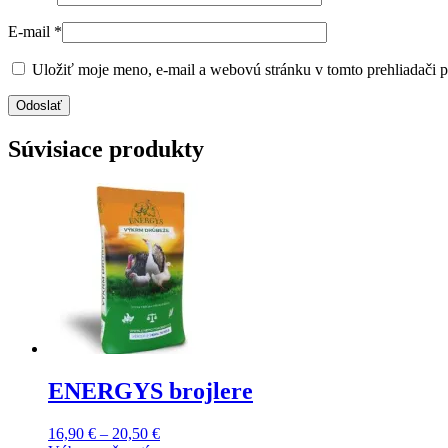
E-mail
*
Uložiť moje meno, e-mail a webovú stránku v tomto prehliadači 
Súvisiace produkty
ENERGYS brojlere
Price
16,90
€
–
20,50
€