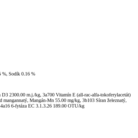
45 %, Sodík 0.16 %
3 2300.00 m.j./kg, 3a700 Vitamín E (all-rac-alfa-tokoferylacetát)
id mangannatý, Mangán-Mn 55.00 mg/kg, 3b103 Síran železnatý,
, 4a16 6-fytáza EC 3.1.3.26 189.00 OTU/kg