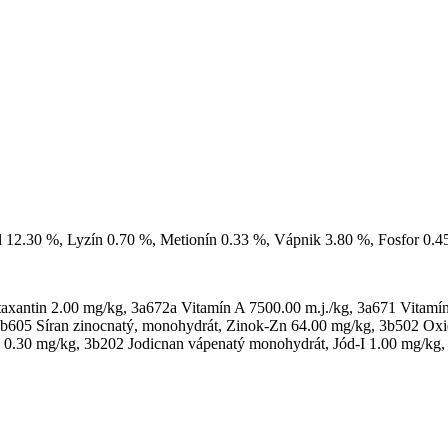
ol 12.30 %, Lyzín 0.70 %, Metionín 0.33 %, Vápnik 3.80 %, Fosfor 0.
xantin 2.00 mg/kg, 3a672a Vitamín A 7500.00 m.j./kg, 3a671 Vitamín D
3b605 Síran zinocnatý, monohydrát, Zinok-Zn 64.00 mg/kg, 3b502 Ox
) 0.30 mg/kg, 3b202 Jodicnan vápenatý monohydrát, Jód-I 1.00 mg/kg