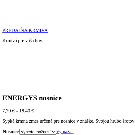
PREDAJŇA KRMIVA
Krmivá pre váš chov.
ENERGYS nosnice
Price
7,70
€
–
18,40
€
range:
Sypká kŕmna zmes určená pre nosnice v znáške. Svojou hrubo šrotova
7,70 €
through
Nosnice
Vymazať
18,40 €