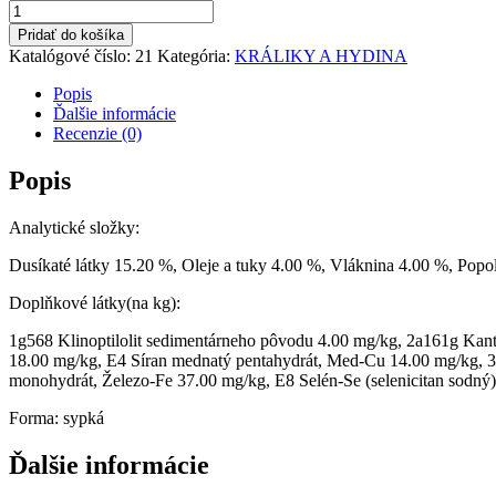
množstvo
ENERGYS
Pridať do košíka
nosnice
Katalógové číslo:
21
Kategória:
KRÁLIKY A HYDINA
Popis
Ďalšie informácie
Recenzie (0)
Popis
Analytické složky:
Dusíkaté látky 15.20 %, Oleje a tuky 4.00 %, Vláknina 4.00 %, Pop
Doplňkové látky(na kg):
1g568 Klinoptilolit sedimentárneho pôvodu 4.00 mg/kg, 2a161g Kanta
18.00 mg/kg, E4 Síran mednatý pentahydrát, Med-Cu 14.00 mg/kg, 
monohydrát, Železo-Fe 37.00 mg/kg, E8 Selén-Se (selenicitan sodný
Forma: sypká
Ďalšie informácie