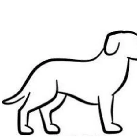
Preskočiť
na
obsah