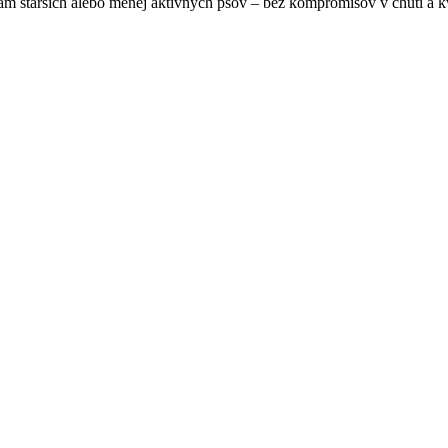
m starších alebo menej aktívnych psov – bez kompromisov v chuti a kv