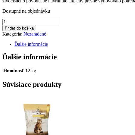
živočíšneho pôvodu. Je navrhnuté tak, aby presne vyhovovalo potrebá
Dostupné na objednávku
množstvo
Senior
Pridať do košíka
&
Kategória:
Nezaradené
Light
All
Ďalšie informácie
Breeds
Beef
Ďalšie informácie
Hmotnosť
12 kg
Súvisiace produkty