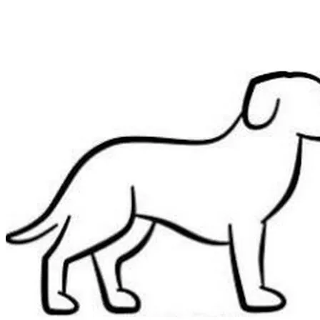
Preskočiť
na
obsah