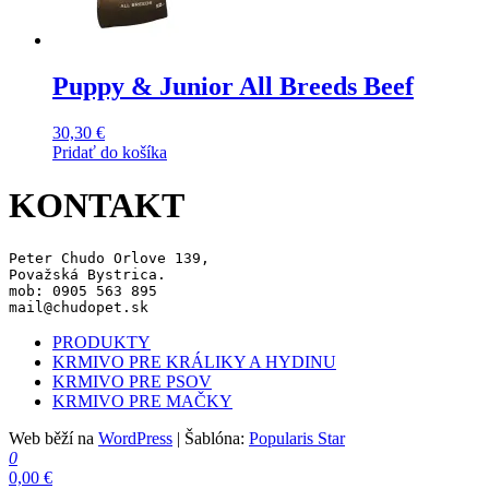
Puppy & Junior All Breeds Beef
30,30
€
Pridať do košíka
KONTAKT
Peter Chudo Orlove 139,
Považská Bystrica.
mob: 0905 563 895
mail@chudopet.sk
PRODUKTY
KRMIVO PRE KRÁLIKY A HYDINU
KRMIVO PRE PSOV
KRMIVO PRE MAČKY
Web běží na
WordPress
|
Šablóna:
Popularis Star
0
0,00 €